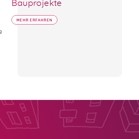
Bauprojekte
MEHR ERFAHREN
g